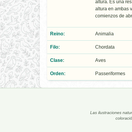
altura. Es una re
altura en ambas v
comienzos de abr
Reino:
Animalia
Filo:
Chordata
Clase:
Aves
Orden:
Passeriformes
Las ilustraciones natur
coloraci