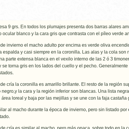
esa 9 grs. En todos los plumajes presenta dos barras alares amar
lo ocular blanco y la cara gris que contrasta con el pí­leo verde am
de invierno el macho adulto por encima es verde oliva encendid
a espalda y casi siempre en la coronilla. Las alas y la cola so
una parte extensa blanca en el vexilo interno de las 2 ó 3 timon
y se torna gris en los lados del cuello y el pecho. Generalmente
stados.
e crí­a la coronilla es amarillo brillante. El resto de la región 
negro,y la cara y la región inferior son blancas. Una lista negra
área loreal y baja por las mejillas y se une con la faja castaña 
lar al macho durante la época de invierno, pero sin listado por
tado.
e crí­a es similar al macho, pero más opaca, sobre todo en la co