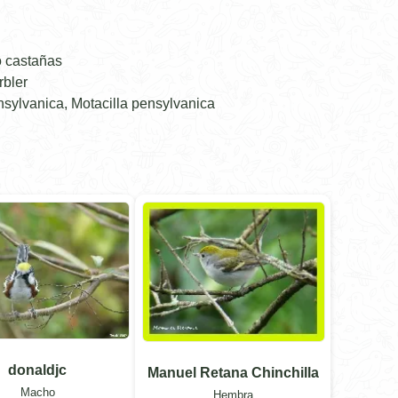
o castañas
rbler
sylvanica, Motacilla pensylvanica
donaldjc
Manuel Retana Chinchilla
Macho
Hembra