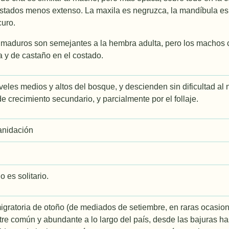
stados menos extenso. La maxila es negruzca, la mandí­bula es c
curo.
nmaduros son semejantes a la hembra adulta, pero los machos 
a y de castaño en el costado.
veles medios y altos del bosque, y descienden sin dificultad al 
e crecimiento secundario, y parcialmente por el follaje.
anidación
o es solitario.
gratoria de otoño (de mediados de setiembre, en raras ocasion
re común y abundante a lo largo del país, desde las bajuras ha