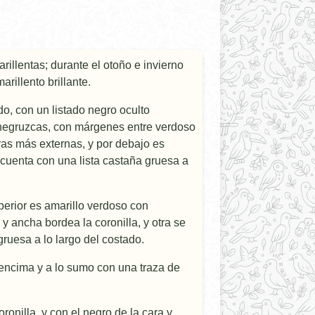
illentas; durante el otoño e invierno
arillento brillante.
o, con un listado negro oculto
n negruzcas, con márgenes entre verdoso
eras más externas, y por debajo es
 cuenta con una lista castaña gruesa a
superior es amarillo verdoso con
 y ancha bordea la coronilla, y otra se
gruesa a lo largo del costado.
 encima y a lo sumo con una traza de
ronilla, y con el negro de la cara y