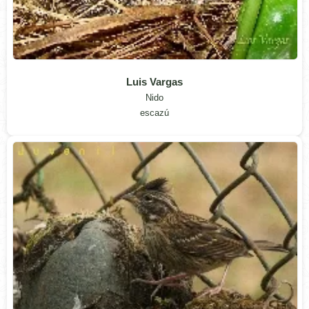
Luis Vargas
Nido
escazú